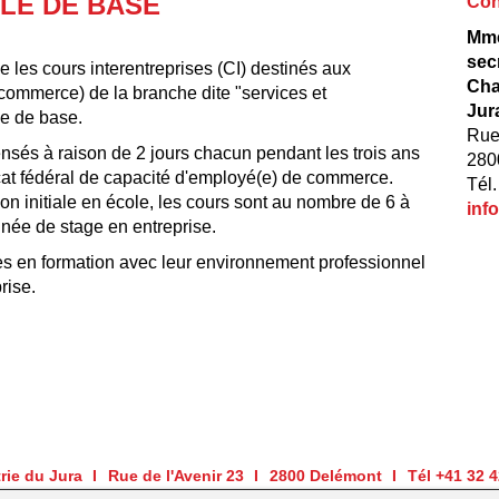
LE DE BASE
Con
Mme
sec
 les cours interentreprises (CI) destinés aux
Cha
commerce) de la branche dite "services et
Jur
le de base.
Rue
nsés à raison de 2 jours chacun pendant les trois ans
280
icat fédéral de capacité d'employé(e) de commerce.
Tél.
on initiale en école, les cours sont au nombre de 6 à
inf
nnée de stage en entreprise.
nnes en formation avec leur environnement professionnel
rise.
rie du Jura
Rue de l'Avenir 23
2800 Delémont
Tél +41 32 