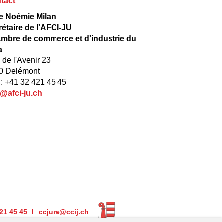
tact
 Noémie Milan
rétaire de l'AFCI-JU
mbre de commerce et d'industrie du
a
 de l'Avenir 23
0 Delémont
 : +41 32 421 45 45
o@afci-ju.ch
421 45 45
ccjura@ccij.ch