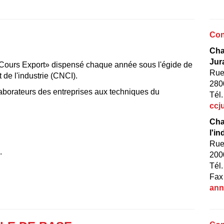
Con
Cha
Jur
 «Cours Export» dispensé chaque année sous l'égide de
Rue
de l'industrie (CNCI).
280
llaborateurs des entreprises aux techniques du
Tél.
ccj
Cha
l'in
Rue
.
200
Tél
Fax
ann