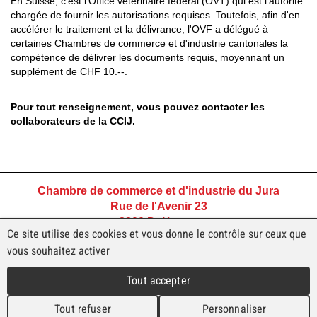
En Suisse, c'est l'Office vétérinaire fédéral (OVT) qui est l'autorité
chargée de fournir les autorisations requises. Toutefois, afin d'en
accélérer le traitement et la délivrance, l'OVF a délégué à
certaines Chambres de commerce et d'industrie cantonales la
compétence de délivrer les documents requis, moyennant un
supplément de CHF 10.--.
Pour tout renseignement, vous pouvez contacter les
collaborateurs de la CCIJ.
Chambre de commerce et d'industrie du Jura
Rue de l'Avenir 23
2800 Delémont
Ce site utilise des cookies et vous donne le contrôle sur ceux que
Tél +41 32 421 45 45
vous souhaitez activer
ccjura@ccij.ch
Tout accepter
Tout refuser
Personnaliser
Conditions générales de vente