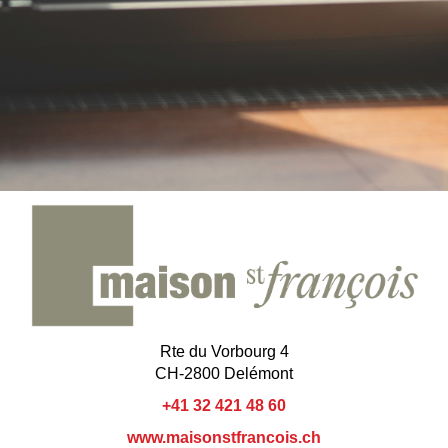
Rte du Vorbourg 4
CH-2800 Delémont
+41 32 421 48 60
www.maisonstfrancois.ch